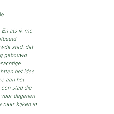
de
 En als ik me
albeeld
uwde stad, dat
dig gebouwd
prachtige
htten het idee
ee aan het
 een stad die
n voor degenen
e naar kijken in