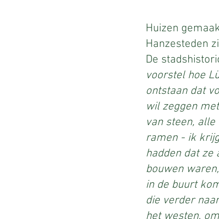
Huizen gemaakt
Hanzesteden zi
De stadshistori
voorstel hoe L
ontstaan ​​dat 
wil zeggen met 
van steen, alle
ramen - ik krij
hadden dat ze a
bouwen waren, 
in de buurt ko
die verder naar
het westen, om