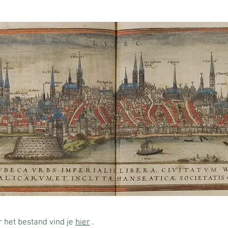
r het bestand vind je
hier
.